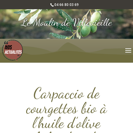
04 66 80 03 69
Le Moulin de Villevieille
Carpaccio de
courgettes bio à
l’huile d’olive