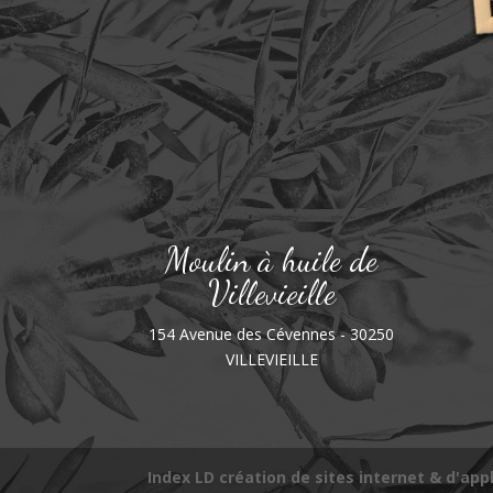
Moulin à huile de
Villevieille
154 Avenue des Cévennes - 30250
VILLEVIEILLE
Index LD création de sites internet & d'app