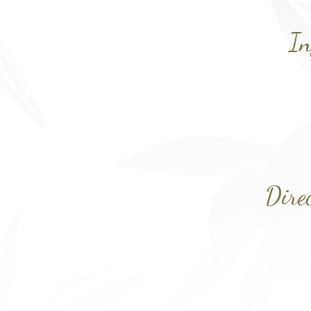
In
Direc