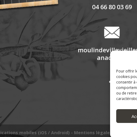
04 66 80 03 69
moulindevillevieill
anadoo.fr
Pour offrir 
cookies pou
consentir à
comportement
ou de retire
caractéristi
Ac
lications mobiles (iOS / Android)
-
Mentions légales
-
Politique