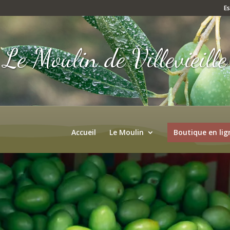
E
Le Moulin de Villevieille
Accueil
Le Moulin
Boutique en lig