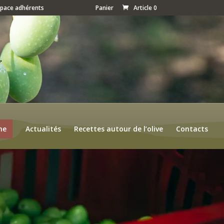
space adhérents
Panier
Article 0
ne
Actualités
Recettes autour de l’olive
Contacts