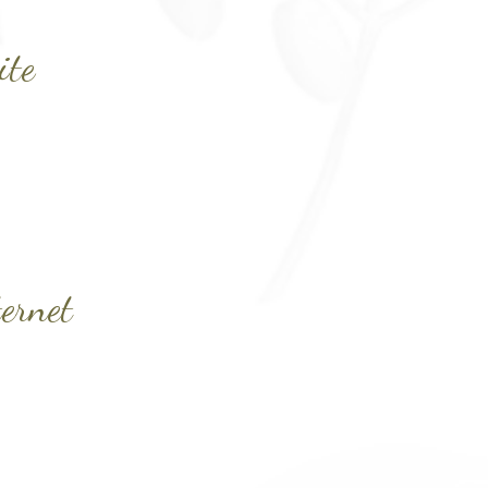
ite
ternet