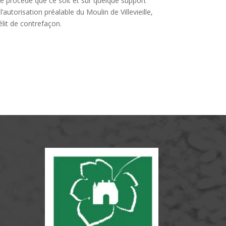
que procédé que ce soit et sur quelque support
autorisation préalable du Moulin de Villevieille,
élit de contrefaçon.