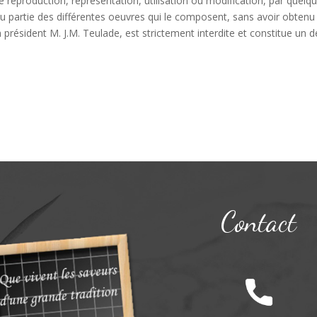
te reproduction, représentation, utilisation ou modification, par quel
ou partie des différentes oeuvres qui le composent, sans avoir obtenu l’
président M. J.M. Teulade, est strictement interdite et constitue un d
Contact