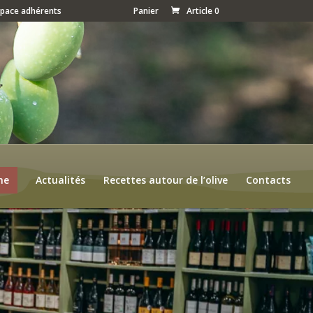
space adhérents
Panier
Article 0
ne
Actualités
Recettes autour de l’olive
Contacts