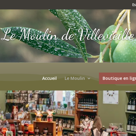
E
Le Moulin de Villevieille
Accueil
Le Moulin
Boutique en lig