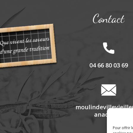
Contact
04 66 80 03 69
moulindevillevieill
anadoo.fr
Pour offrir 