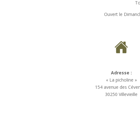
To
Ouvert le Diman
Adresse :
« La picholine »
154 avenue des Céve
30250 Villevieille