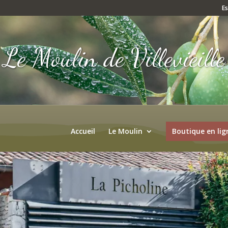
E
Le Moulin de Villevieille
Accueil
Le Moulin
Boutique en lig