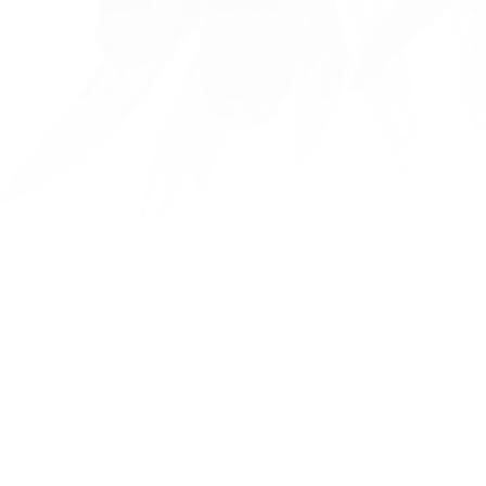
Téléphone
04 66 80 03 69
Formulaire de
Le formulaire ci-dessous est aussi à votre di
concernant nos produits, notre moulin ou notr
Il vous permet de nous adresser directeme
répondrons dans les meilleu