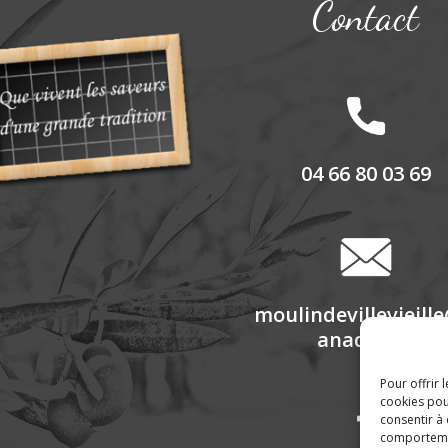
Contact
04 66 80 03 69
moulindevillevieill
anadoo.fr
Pour offrir 
cookies pou
consentir à
comportement