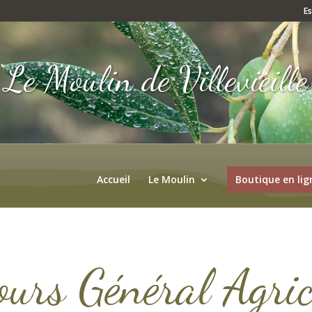
E
Le Moulin de Villevieille
Accueil
Le Moulin
Boutique en lig
rs Général Agric