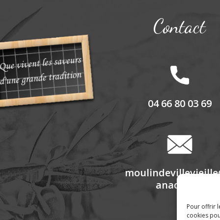
Contact
04 66 80 03 69
moulindevillevieill
anadoo.fr
Pour offrir 
cookies pou