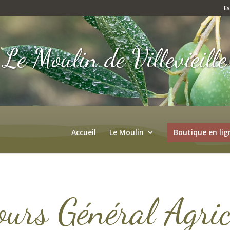
E
Le Moulin de Villevieille
Accueil
Le Moulin
Boutique en lig
rs Général Agric