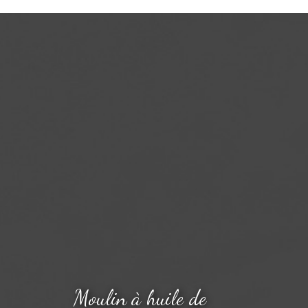
ml
Moulin à huile de