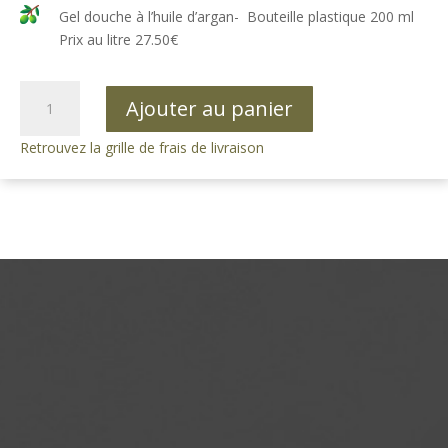
Gel douche à l’huile d’argan- Bouteille plastique 200 ml
Prix au litre 27.50€
quantité
Ajouter au panier
de
Gel
Retrouvez la grille de frais de livraison
douche
à
l'huile
d'argan
Bouteille
200
ml