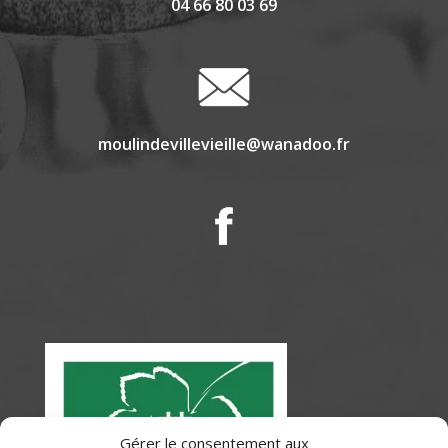
04 66 80 03 69
moulindevillevieille@wanadoo.fr
Gérer le consentement aux