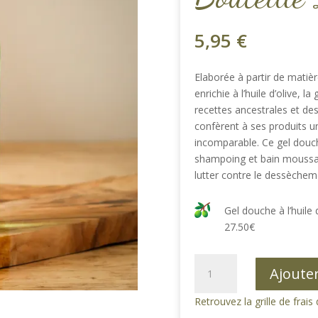
5,95
€
Elaborée à partir de matiè
enrichie à l’huile d’olive, 
recettes ancestrales et de
confèrent à ses produits 
incomparable. Ce gel dou
shampoing et bain moussan
lutter contre le dessèchem
Gel douche à l’huile 
27.50€
quantité
Ajoute
de
Gel
Retrouvez la grille de frais 
douche