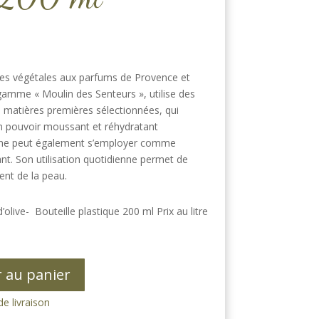
res végétales aux parfums de Provence et
la gamme « Moulin des Senteurs », utilise des
s matières premières sélectionnées, qui
un pouvoir moussant et réhydratant
che peut également s’employer comme
t. Son utilisation quotidienne permet de
ent de la peau.
d’olive- Bouteille plastique 200 ml Prix au litre
r au panier
de livraison