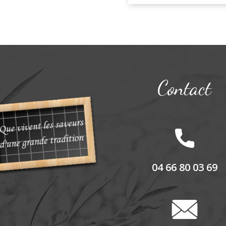
à
l'huile
d'olive
Bouteille
200
ml
Contact
04 66 80 03 69