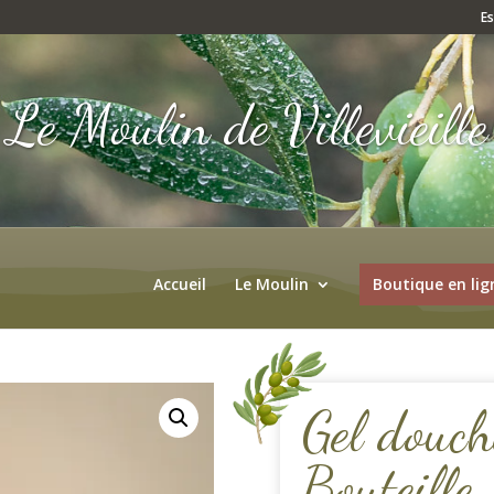
E
Le Moulin de Villevieille
Accueil
Le Moulin
Boutique en lig
Gel douche
Bouteill