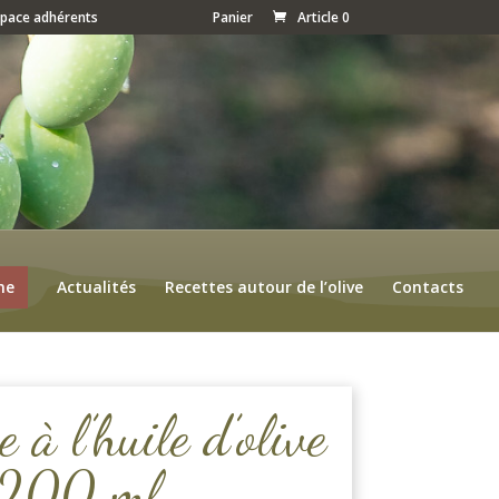
space adhérents
Panier
Article 0
ne
Actualités
Recettes autour de l’olive
Contacts
 à l’huile d’olive
e 200 ml