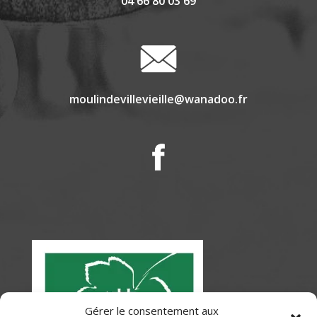
04 66 80 03 69
moulindevillevieille@wanadoo.fr
Gérer le consentement aux