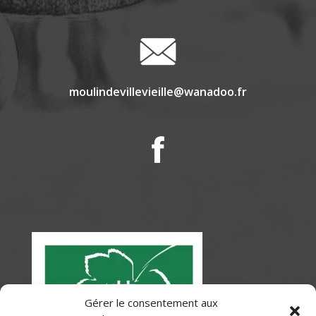
moulindevillevieille@wanadoo.fr
Gérer le consentement aux