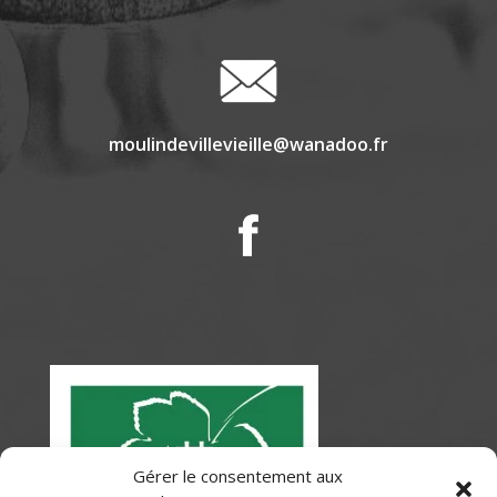
moulindevillevieille@wanadoo.fr
Gérer le consentement aux