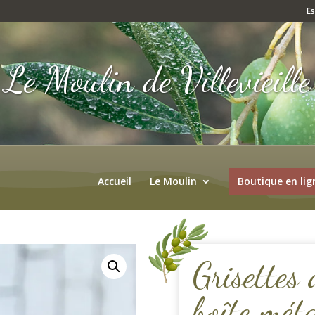
E
Le Moulin de Villevieille
Accueil
Le Moulin
Boutique en lig
Grisettes
boîte mét