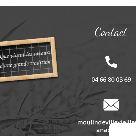
Contact
04 66 80 03 69
moulindevillevieill
anadoo.fr