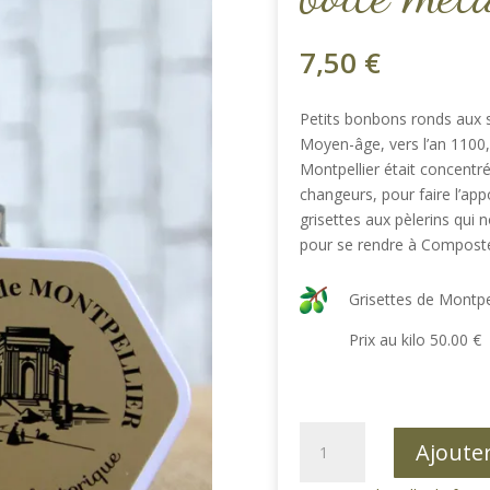
7,50
€
Petits bonbons ronds aux sa
Moyen-âge, vers l’an 1100,
Montpellier était concent
changeurs, pour faire l’app
grisettes aux pèlerins qui
pour se rendre à Composte
Grisettes de Montpe
Prix au kilo 50.00 €
quantité
Ajoute
de
Grisettes