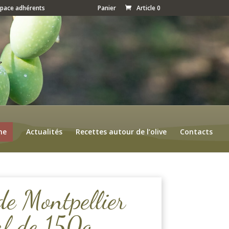
space adhérents
Panier
Article 0
ne
Actualités
Recettes autour de l’olive
Contacts
 de Montpellier
al de 150g