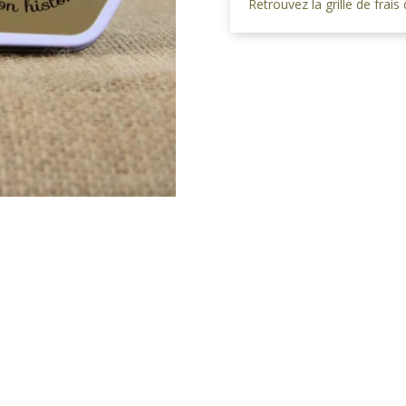
Retrouvez la grille de frais 
de
Montpellier
boîte
métal
de
150g