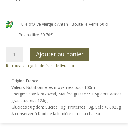
Huile d’Olive vierge d’Antan– Bouteille Verre 50 cl
Prix au litre 30.70€
quantité
Ajouter au panier
de
Huile
Retrouvez la grille de frais de livraison
d'Olive
d'Antan
Origine France
Bouteille
Valeurs Nutritionnelles moyennes pour 100ml :
verre
Energie : 3389kJ/823kcal, Matière grasse : 91.5g dont acides
50
gras saturés : 12.6g,
cl
Glucides : 0g dont Sucres : 0g, Protéines : 0g, Sel : <0.0025g
A conserver à l’abri de la lumière et de la chaleur