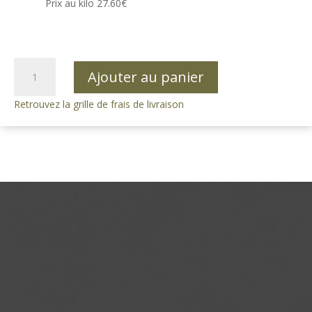
Prix au kilo 27.60€
quantité
Ajouter au panier
de
Miel
Retrouvez la grille de frais de livraison
de
Tilleul
pot
en
verre
de
250g