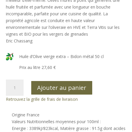
meilleur d’elle-même. Olives mûres à point qui génèrent une
huile fruitée et parfumée avec une longueur en bouche
incomparable, parfaite pour une cuisine de qualité. La
propriété agricole est conduite en haute valeur
environnementale sur l’oliveraie en HVE et Terra Vitis sur les
vignes et BIO pour les vergers de grenades
Eric Chassang
Huile d’Olive vierge extra – Bidon métal 50 cl
Prix au litre 27,60 €
quantité
Ajouter au panier
de
L'Oliveraie
Retrouvez la grille de frais de livraison
des
Quarquettes
Origine France
-
Valeurs Nutritionnelles moyennes pour 100ml :
Bidon
Energie : 3389kJ/823kcal, Matière grasse : 91.5g dont acides
métal