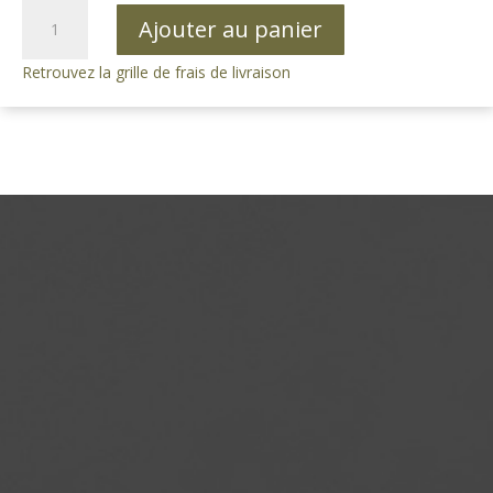
quantité
Ajouter au panier
de
Savon
Retrouvez la grille de frais de livraison
au
Jasmin
250g