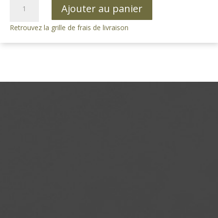
quantité
Ajouter au panier
de
Savon
Retrouvez la grille de frais de livraison
de
Marseille
Cube
300g