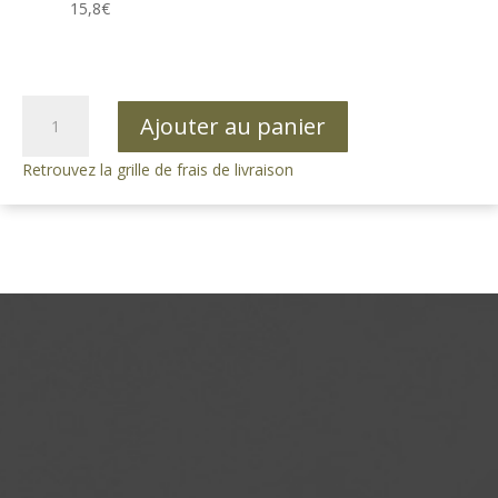
15,8€
quantité
Ajouter au panier
de
Savon
Retrouvez la grille de frais de livraison
naturel
parfum pour
Homme
250g