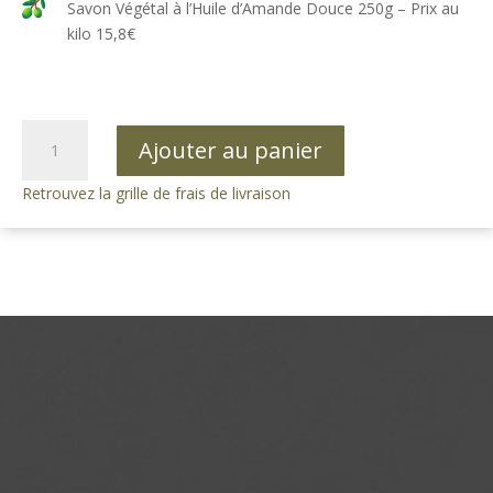
Savon Végétal à l’Huile d’Amande Douce 250g – Prix au
kilo 15,8€
quantité
Ajouter au panier
de
Savon
Retrouvez la grille de frais de livraison
Végétal
à
l’Huile
d’Amande
Douce
250g