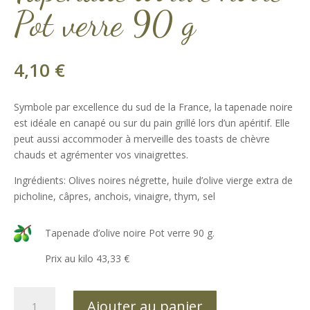
Pot verre 90 g
4,10
€
Symbole par excellence du sud de la France, la tapenade noire
est idéale en canapé ou sur du pain grillé lors d’un apéritif. Elle
peut aussi accommoder à merveille des toasts de chèvre
chauds et agrémenter vos vinaigrettes.
Ingrédients: Olives noires négrette, huile d’olive vierge extra de
picholine, câpres, anchois, vinaigre, thym, sel
Tapenade d’olive noire Pot verre 90 g.
Prix au kilo 43,33 €
quantité
Ajouter au panier