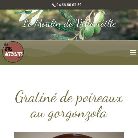
04 66 80 03 69
Le Moulin de Villevieille
Gratiné de poireaux
au gorgonzola