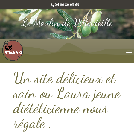
04 66 80 03 69
Le Moulin de Villevieille
Un site délicieux et
sain ou Laura jeune
diététicienne nous
régale .