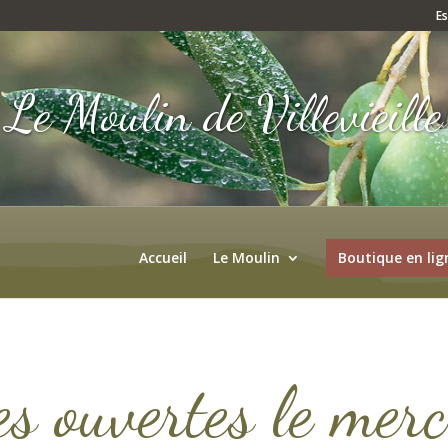
E
Le Moulin de Villevieille
Accueil
Le Moulin
Boutique en lig
es ouvertes le mer