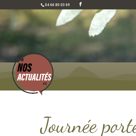
04 66 80 03 69
Journée port