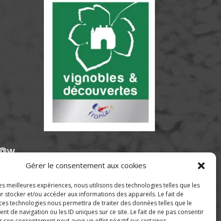
e@w
Gérer le consentement aux cookies
les meilleures expériences, nous utilisons des technologies telles que les
r stocker et/ou accéder aux informations des appareils. Le fait de
 ces technologies nous permettra de traiter des données telles que le
 de navigation ou les ID uniques sur ce site. Le fait de ne pas consentir
r son consentement peut avoir un effet négatif sur certaines