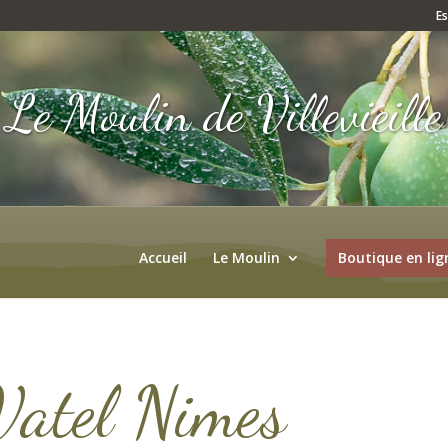
E
Le Moulin de Villevieille
Accueil
Le Moulin
Boutique en lig
Vatel Nimes