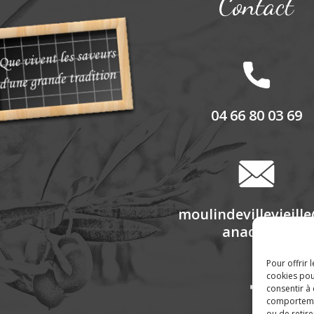
Contact
04 66 80 03 69
moulindevillevieill
anadoo.fr
Pour offrir 
cookies pou
consentir à
comportement
ou de retire