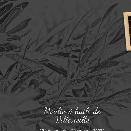
Moulin à huile de
Villevieille
154 Avenue des Cévennes - 30250