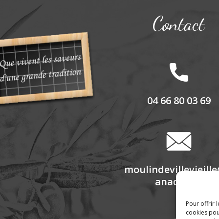
Contact
04 66 80 03 69
moulindevillevieill
anadoo.fr
Pour offrir 
cookies pou