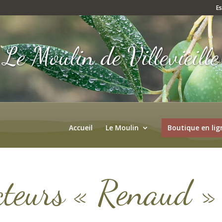
E
Le Moulin de Villevieille
Accueil
Le Moulin
Boutique en lig
cteurs « Renaud »