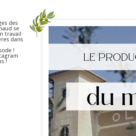
ges des
enaud se
n travail
ères dans
sode !
stagram
s !