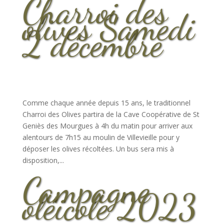
Charroi des
olives Samedi
2 décembre
Comme chaque année depuis 15 ans, le traditionnel
Charroi des Olives partira de la Cave Coopérative de St
Geniès des Mourgues à 4h du matin pour arriver aux
alentours de 7h15 au moulin de Villevieille pour y
déposer les olives récoltées. Un bus sera mis à
disposition,...
Campagne
oléicole 2023