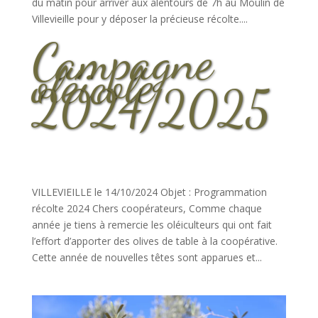
du matin pour arriver aux alentours de 7h au Moulin de
Villevieille pour y déposer la précieuse récolte....
Campagne
oléicole
2024/2025
VILLEVIEILLE le 14/10/2024 Objet : Programmation
récolte 2024 Chers coopérateurs, Comme chaque
année je tiens à remercie les oléiculteurs qui ont fait
l’effort d’apporter des olives de table à la coopérative.
Cette année de nouvelles têtes sont apparues et...