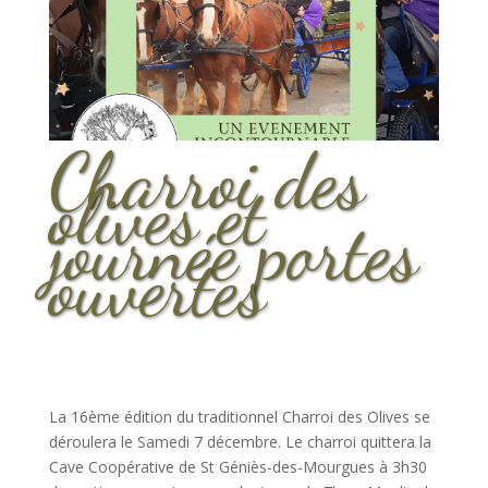
Charroi des
olives et
journée portes
ouvertes
La 16ème édition du traditionnel Charroi des Olives se
déroulera le Samedi 7 décembre. Le charroi quittera la
Cave Coopérative de St Géniès-des-Mourgues à 3h30