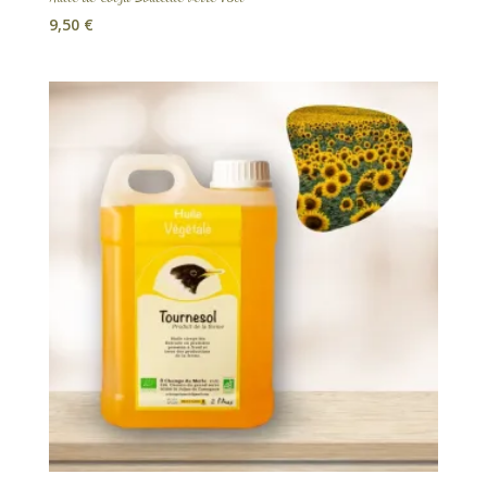
9,50
€