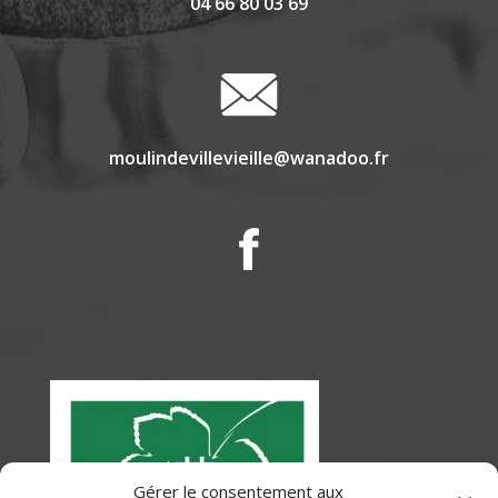
04 66 80 03 69
moulindevillevieille@wanadoo.fr
Gérer le consentement aux