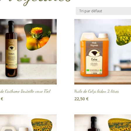
 de Carthame Bouteille verre 75cl
Huile de Colza bidon 2 litres
0
€
22,50
€