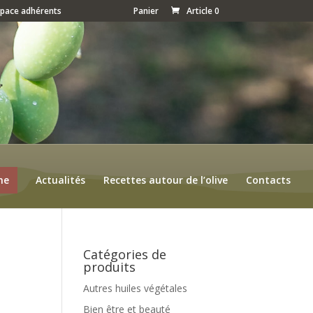
space adhérents
Panier
Article 0
ne
Actualités
Recettes autour de l’olive
Contacts
Catégories de
produits
Autres huiles végétales
Bien être et beauté