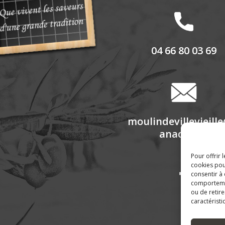
04 66 80 03 69
moulindevillevieill
anadoo.fr
Pour offrir 
cookies pou
consentir à
comportement
ou de retire
caractéristi