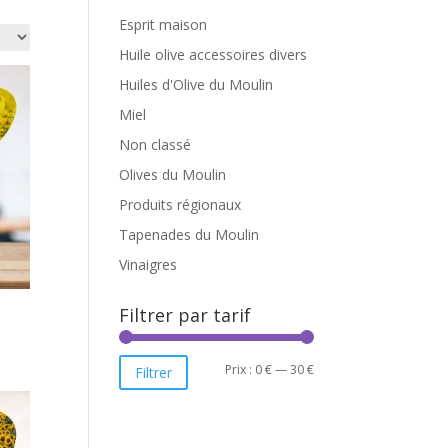
Esprit maison
Huile olive accessoires divers
Huiles d'Olive du Moulin
Miel
Non classé
Olives du Moulin
Produits régionaux
Tapenades du Moulin
Vinaigres
Filtrer par tarif
Prix
Prix
Prix :
0 €
—
30 €
Filtrer
min
max