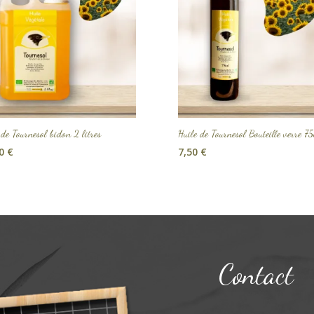
 de Tournesol bidon 2 litres
Huile de Tournesol Bouteille verre 75
90
€
7,50
€
Contact