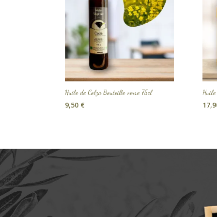
Huile de Colza Bouteille verre 75cl
Huile
9,50
€
17,