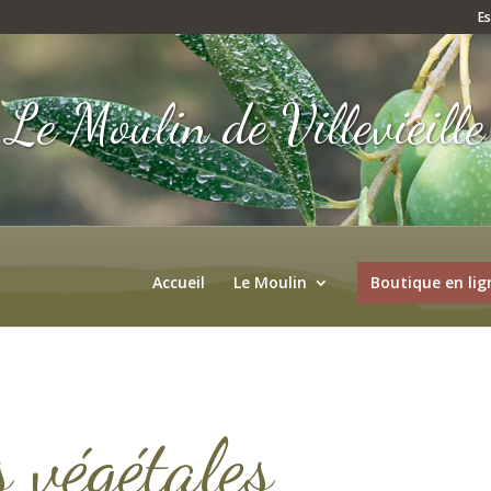
E
Le Moulin de Villevieille
Accueil
Le Moulin
Boutique en lig
s végétales