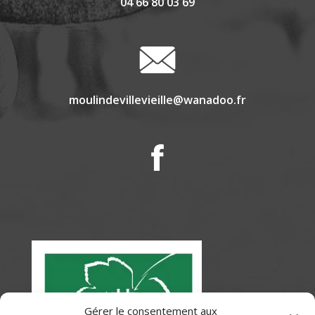
04 66 80 03 69
moulindevillevieille@wanadoo.fr
Gérer le consentement aux