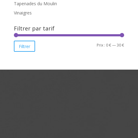
Tapenades du Moulin
Vinaigres
Filtrer par tarif
Prix
Prix
Prix :
0 €
—
30 €
Filtrer
min
max