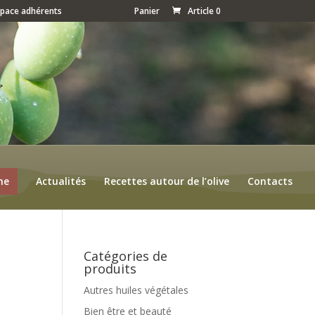
space adhérents
Panier
Article 0
ne
Actualités
Recettes autour de l’olive
Contacts
Catégories de
produits
Autres huiles végétales
Bien être et beauté