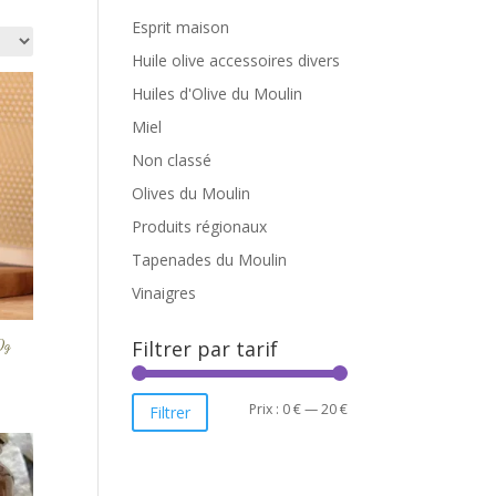
Esprit maison
Huile olive accessoires divers
Huiles d'Olive du Moulin
Miel
Non classé
Olives du Moulin
Produits régionaux
Tapenades du Moulin
Vinaigres
Filtrer par tarif
0g
Prix
Prix
Prix :
0 €
—
20 €
Filtrer
min
max