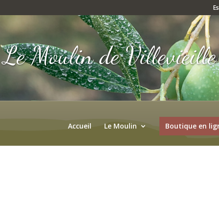
E
Le Moulin de Villevieille
Accueil
Le Moulin
Boutique en lig