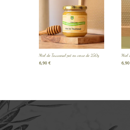
Miel de Tournesol pot en verre de 250g
Miel 
6,90
€
6,9