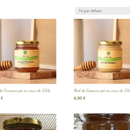
de Provence pot en verre de 250g
Miel de Romarin pot en verre de 25
0
€
6,90
€