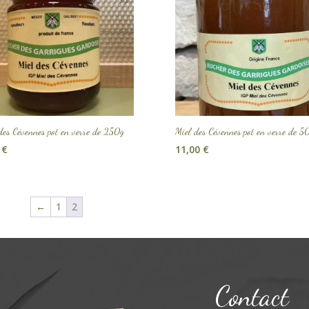
des Cévennes pot en verre de 250g
Miel des Cévennes pot en verre de 5
0
€
11,00
€
←
1
2
Contact