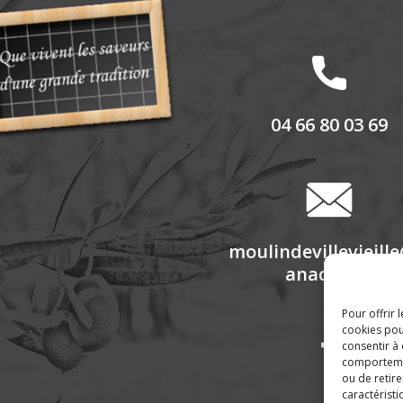
04 66 80 03 69
moulindevillevieill
anadoo.fr
Pour offrir 
cookies pou
consentir à
comportement
ou de retire
caractéristi