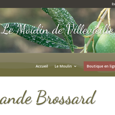
E
Le Moulin de Villevieille
Accueil
Le Moulin
Boutique en lig
ande Brossard