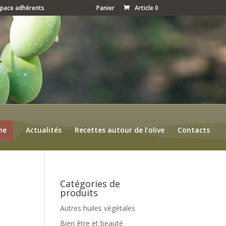
space adhérents
Panier
Article 0
ne
Actualités
Recettes autour de l’olive
Contacts
Catégories de
produits
Autres huiles végétales
Bien être et beauté