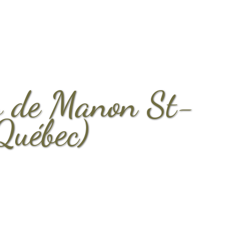
s de Manon St-
Québec)