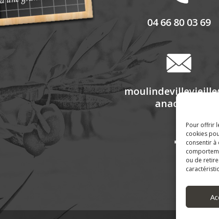
04 66 80 03 69
moulindevillevieill
anadoo.fr
Pour offrir 
cookies pou
consentir à
comportement
ou de retire
caractéristi
Ac