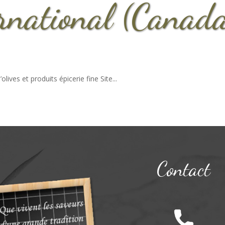
ernational (Canad
lives et produits épicerie fine Site...
Contact