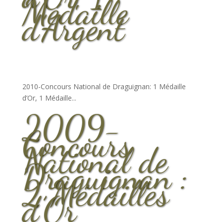
Médaille
d’Argent
2010-Concours National de Draguignan: 1 Médaille
d’Or, 1 Médaille...
2009-
Concours
National de
Draguignan :
2 Médailles
d’Or