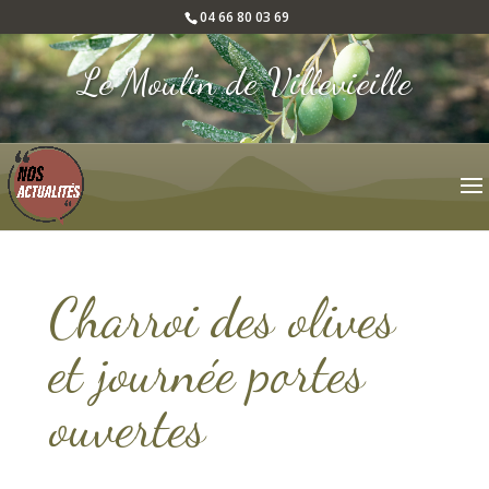
04 66 80 03 69
Le Moulin de Villevieille
Charroi des olives
et journée portes
ouvertes