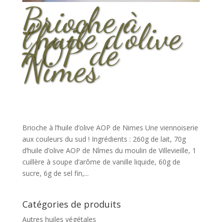
Brioche à
l’huile d’olive
AOP de
Nimes
Brioche à l’huile d’olive AOP de Nimes Une viennoiserie
aux couleurs du sud ! Ingrédients : 260g de lait, 70g
d’huile d’olive AOP de Nîmes du moulin de Villevieille, 1
cuillère à soupe d’arôme de vanille liquide, 60g de
sucre, 6g de sel fin,...
Catégories de produits
Autres huiles végétales