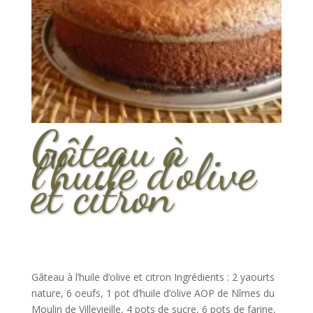
Gâteau à
l’huile d’olive
et citron
Gâteau à l’huile d’olive et citron Ingrédients : 2 yaourts
nature, 6 oeufs, 1 pot d’huile d’olive AOP de Nîmes du
Moulin de Villevieille, 4 pots de sucre, 6 pots de farine,